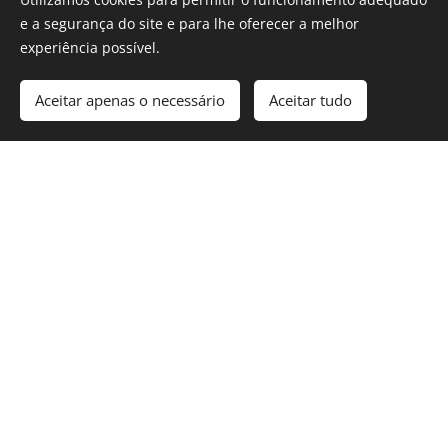
e a segurança do site e para lhe oferecer a melhor
Nome
experiência possível.
Aceitar apenas o necessário
Aceitar tudo
E-mail
Data
Mensagem