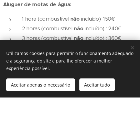
Aluguer de motas de água:
1 hora (combustível
não
incluído): 150€
2 horas (combustível
não
incluído) : 240€
3 horas (combustível
não
incluído) : 360€
4 horas (
oferta do primeiro tanque de
Utilizamos cookies para permitir o funcionamento adequado
combustível
): 400€
e a segurança do site e para lhe oferecer a melhor
1 dia (
oferta do primeiro tanque de
experiência possível.
combustível
) : 500€
Aceitar apenas o necessário
Aceitar tudo
RESERVE AQUI
Todas as reservas estão sujeitas a confirmação posterior.
Nome