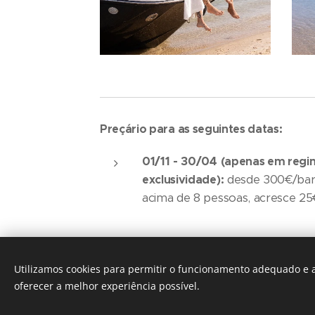
Preçário para as seguintes datas:
01/11 - 30/04 (
apenas em regi
exclusividade):
desde 300€/barc
acima de 8 pessoas, acresce 
01/05 - 30/10 (apenas
em reg
Utilizamos cookies para permitir o funcionamento adequado e a
exclusividade
):
desde 400€/bar
oferecer a melhor experiência possível.
acima de 8 pessoas, acresce 4