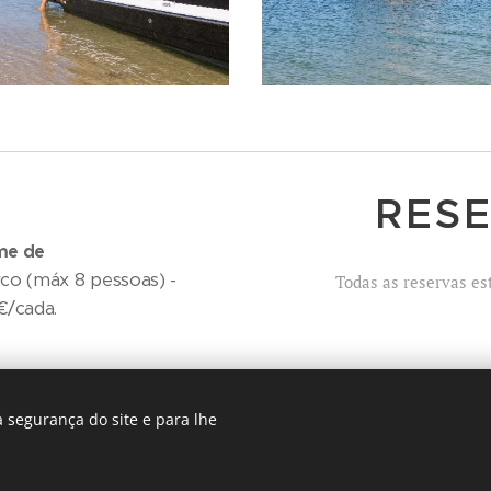
RESE
me de
o (máx 8 pessoas) -
Todas as reservas es
25€/cada.
Nome
ime de
 segurança do site e para lhe
co (máx 8 pessoas) -
0€/cada.
E-mail