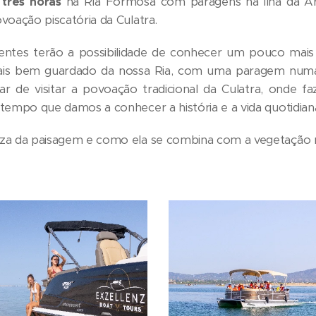
e
três horas
na Ria Formosa com paragens na ilha da Ar
voação piscatória da Culatra.
lientes terão a possibilidade de conhecer um pouco mais 
s bem guardado da nossa Ria, com uma paragem numa pr
r de visitar a povoação tradicional da Culatra, onde
tempo que damos a conhecer a história e a vida quotidiana
za da paisagem e como ela se combina com a vegetação na