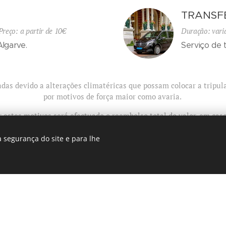
TRANSF
reço: a partir de 10€
Duração: va
Algarve.
Serviço de 
adas devido a alterações climatéricas que possam colocar a tripu
por motivos de força maior como avaria.
estes motivos será efectuado o reembolso total do valor, em ca
efectuado previamente.
 segurança do site e para lhe