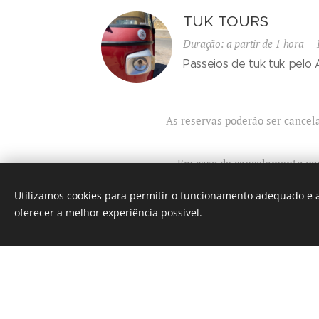
TUK TOURS
Duração: a partir de 1 hora P
Passeios de tuk tuk pelo 
As reservas poderão ser cancel
Em caso de cancelamento por 
Utilizamos cookies para permitir o funcionamento adequado e a
oferecer a melhor experiência possível.
© 2023 EXZELLENZ - Boat Tours
Cookies