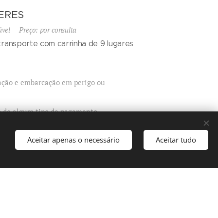
ERES
riável
Preço: por consulta
transporte com carrinha de 9 lugares
lação e embarcação em perigo ou
so de algum tipo de pagamento
Aceitar apenas o necessário
Aceitar tudo
Idiomas
Português
English